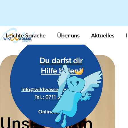
Leichte Sprache
Über uns
Aktuelles
Du darfst dir
Hilfe holen!
info@wildwasser-esslingen.de
Tel.: 0711 35 55 89
Onlineberatung
Unser Team